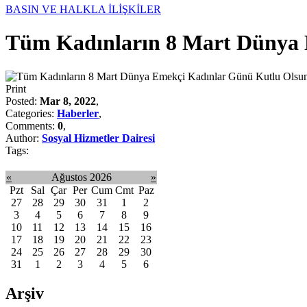
BASIN VE HALKLA İLİŞKİLER
Tüm Kadınların 8 Mart Dünya 
Print
Posted:
Mar 8, 2022
,
Categories:
Haberler
,
Comments:
0
,
Author:
Sosyal Hizmetler Dairesi
Tags:
«
Ağustos 2026
»
Pzt
Sal
Çar
Per
Cum
Cmt
Paz
27
28
29
30
31
1
2
3
4
5
6
7
8
9
10
11
12
13
14
15
16
17
18
19
20
21
22
23
24
25
26
27
28
29
30
31
1
2
3
4
5
6
Arşiv